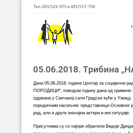
Тел. 031/522-075 и 031/517-758
05.06.2018. Трибина 
Дана 05.06.2018. године Центар за социјални 
ПОРОДИЦИ“, поводом годину дана од примене З
одржана у Свечаној сали Градске куће у Ужицу. 
породичним насиљем: представници Основног ја
рад, али и други значајни актери и институције.
Присутнима су се најпре обратили Видоје Дрнда