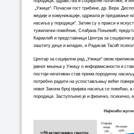
породици, здравства и социјалне политике, и А
„Ужице“. Почасни гост трибине, др. Вера Деспо
медије и комуникације, одржала је предавање н
насиља у породици“. Затим су о пракси и иску
тужилачки помоћник, Слађана Поњевић; предс
Караклић и представници Центра за социјални 
заштиту деце и младих, и Радисав Тасић психол
Центар за социјални рад „Ужице“ овом прилико
јавног мњења у Ужицу о информисаности и став
постоји негативан став према породичну насиљу
потребно радити на успостављању већег повере
новог Закона број пријава насиља се повећао, а 
породици. Заступљено је и физичко, психичко, 