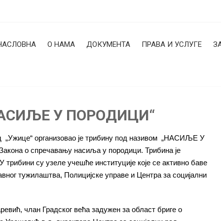
НАСЛОВНА
О НАМА
ДОКУМЕНТА
ПРАВА И УСЛУГЕ
З
„НАСИЉЕ У ПОРОДИЦИ“
рад „Ужице“ организовао је трибину под називом „НАСИЉЕ У
акона о спречавању насиља у породици. Трибина је
У трибини су узеле учешће институције које се активно баве
вног тужилаштва, Полицијске управе и Центра за социјални
ревић, члан Градског већа задужен за област бриге о