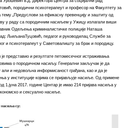
на Урошевић в.д. директора Центра за социјални рад
товић, породични психотерапеут и професор на Факултету за
а тему „Предуслови за ефикасну превенцију и заштиту од
ству у раду са породичним насиљем у Ужицу излагали виши
тавник Oдељења криминалистичке полиције Наташа
рад: ЉиљанаТуцовић, педагог и руководилац Службе за
ог и психотерапеут у Саветовалишту за брак и породицу.
м је представио и резултате петомесечног истраживања
овима о породичном насиљу. Генерални закључак је да
 али и недовољна информисаност грађана, као и да је
ња у институције којима се пријављује насиље. Oд примене
од 1.јуна 2017. године Центар је имао 214 пријава насиља у
економско и сексуално насиље.