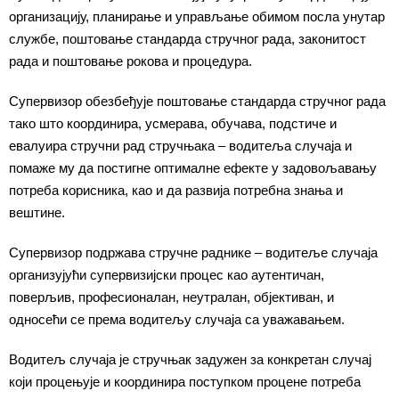
организацију, планирање и управљање обимом посла унутар
службе, поштовање стандарда стручног рада, законитост
рада и поштовање рокова и процедура.
Супервизор обезбеђује поштовање стандарда стручног рада
тако што координира, усмерава, обучава, подстиче и
евалуира стручни рад стручњака – водитеља случаја и
помаже му да постигне оптималне ефекте у задовољавању
потреба корисника, као и да развија потребна знања и
вештине.
Супервизор подржава стручне раднике – водитеље случаја
организујући супервизијски процес као аутентичан,
поверљив, професионалан, неутралан, објективан, и
односећи се према водитељу случаја са уважавањем.
Водитељ случаја је стручњак задужен за конкретан случај
који процењује и координира поступком процене потреба