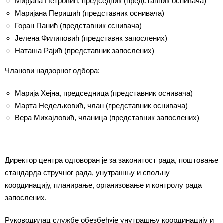
Мирјана Петровић, председник (представник оснивача)
Маријана Перишић (представник оснивача)
Горан Панић (представник оснивача)
Јелена Филиповић (представнк запослених)
Наташа Рајић (представник запослених)
Чланови надзорног одбора:
Марија Хејна, председница (представник оснивача)
Марта Недељковић, члан (представник оснивача)
Вера Михајловић, чланица (представник запослених)
Директор центра одговоран је за законитост рада, поштовање
стандарда стручног рада, унутрашњу и спољну
координацију, планирање, организовање и контролу рада
запослених.
Руководилац службе обезбеђује унутрашњу координацију и