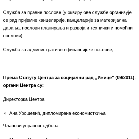
Служба за правне послове (у оквиру ове службе организује
се рад пријемне канцеларије, канцеларије за материјална
давања, послови планирања и развоја и технички и помоћни
послови);
Служба за административно-финансијске послове;
Према Статуту Центра за социјални рад „Ужице“ (09/2011),
органи Центра су:
Директорка Центра:
Ана Урошевић, дипломирана економисткиња
Чланови управног одбора: