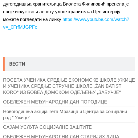
дугогодишња хранитељица Виолета Филиповић пренела је
своје искуство и лепоту улоге хранитеља.Цео интервју
можете погледати на линку
https://www.youtube.com/watch?
v=_0FrfMJGPFc
ВЕСТИ
ПОСЕТА УЧЕНИКА СРЕДЊЕ ЕКОНОМСКЕ ШКОЛЕ УЖИЦЕ
И УЧЕНИКА СРЕДЊЕ СТРУЧНЕ ШКОЛЕ „ŽAN BATIST
KORO“ ИЗ БОВЕА ДОМСКОМ ОДЕЉЕЊУ „ЗАБУЧЈЕ“
ОБЕЛЕЖЕН МЕЂУНАРОДНИ ДАН ПОРОДИЦЕ
Новогодишња акција Тета Мразица и Центра за социјални
рад “ Ужице“
САЈАМ УСЛУГА СОЦИЈАЛНЕ ЗАШТИТЕ
ОБЕЛЕЖЕН МЕЂУНАРОДНИ ДАН СТАРИЈИХ ЛИЦА