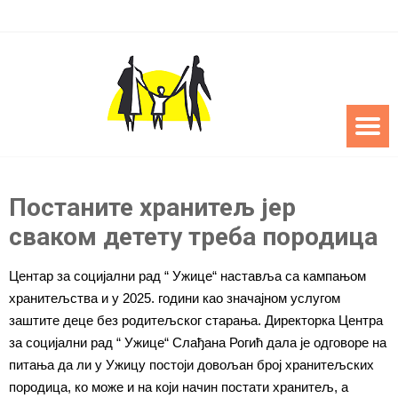
Постаните хранитељ јер
сваком детету треба породица
Центар за социјални рад “ Ужице“ наставља са кампањом
хранитељства и у 2025. години као значајном услугом
заштите деце без родитељског старања. Директорка Центра
за социјални рад “ Ужице“ Слађана Рогић дала је одговоре на
питања да ли у Ужицу постоји довољан број хранитељских
породица, ко може и на који начин постати хранитељ, а